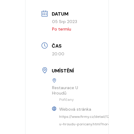
DATUM
05 Srp 2023
Po termíu
ČAS
20:00
UMÍSTĚNÍ
Restaurace U
Hroudů
Poříčany
Webová stránka
https://www.firmy.cz/detail/12933376-
u-hroudu-poricany.html?noredirect=1