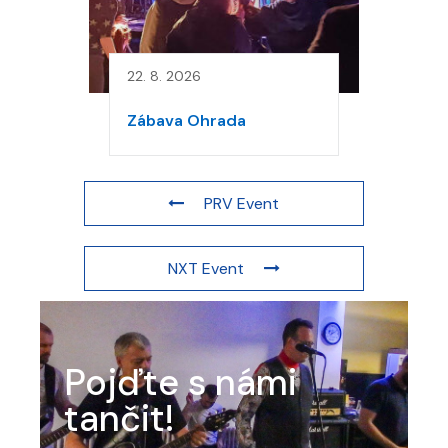
22. 8. 2026
Zábava Ohrada
PRV Event
NXT Event
Pojďte s námi
tančit!