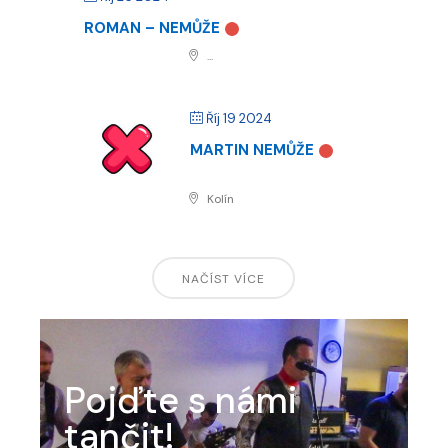
ROMAN – NEMŮŽE
...
Říj 19 2024
MARTIN NEMŮŽE
Kolín
NAČÍST VÍCE
Pojďte s námi
tančit!